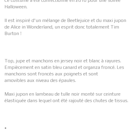
Ce costume a été confectionné en 2010 pour une soirée
Halloween.
Il est inspiré d'un mélange de Beetlejuice et du maxi jupon
de Alice in Wonderland, un esprit donc totalement Tim
Burton !
Top, jupe et manchons en jersey noir et blanc à rayures.
Empiècement en satin bleu canard et organza froncé. Les
manchons sont froncés aux poignets et sont
amovibles aux niveau des épaules.
Maxi jupon en lambeau de tulle noir monté sur ceinture
élastiquée dans lequel ont été rajouté des chutes de tissus.
•