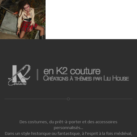
Des costumes, du prêt-à-porter et des accessoires
personnalisés...
Dans un style historique ou fantastique, à l'esprit à la fois médiéval,