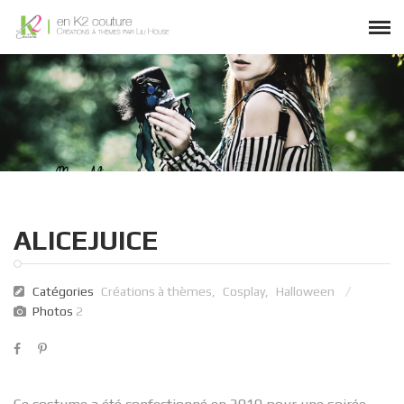
ALICEJUICE
Catégories
Créations à thèmes
,
Cosplay
,
Halloween
Photos
2