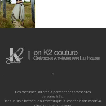
Des costumes, du prêt-à-porter et des accessoires
personnalisés...
Dans un style historique ou fantastique, à l'esprit à la fois médiéval,
steampunk et burlesque !