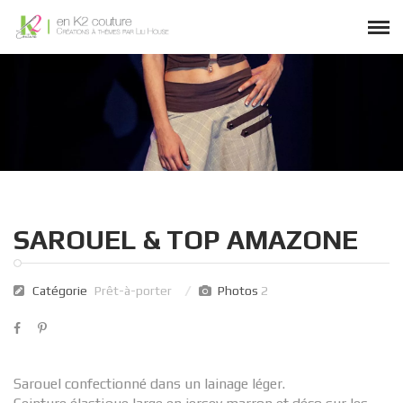
SAROUEL & TOP AMAZONE
Catégorie
Prêt-à-porter
Photos
2
Sarouel confectionné dans un lainage léger.