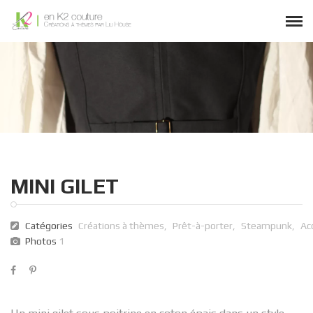
MINI GILET
Catégories
Créations à thèmes
,
Prêt-à-porter
,
Steampunk
,
Ac
Photos
1