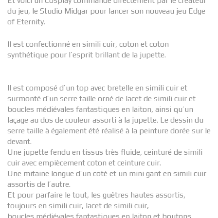
Et voici un Cosplay commandé directement par le créateur
du jeu, le Studio Midgar pour lancer son nouveau jeu Edge
of Eternity.
Il est confectionné en simili cuir, coton et coton
synthétique pour l’esprit brillant de la jupette.
Il est composé d’un top avec bretelle en simili cuir et
surmonté d’un serre taille orné de lacet de simili cuir et
boucles médiévales fantastiques en laiton, ainsi qu’un
laçage au dos de couleur assorti à la jupette. Le dessin du
serre taille à également été réalisé à la peinture dorée sur le
devant.
Une jupette fendu en tissus très fluide, ceinturé de simili
cuir avec empiècement coton et ceinture cuir.
Une mitaine longue d’un coté et un mini gant en simili cuir
assortis de l’autre.
Et pour parfaire le tout, les guêtres hautes assortis,
toujours en simili cuir, lacet de simili cuir,
boucles médiévales fantastiques en laiton et boutons