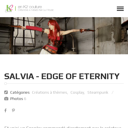
SALVIA - EDGE OF ETERNITY
Catégories
Créations à thèmes
,
Cosplay
,
Steampunk
Photos
6