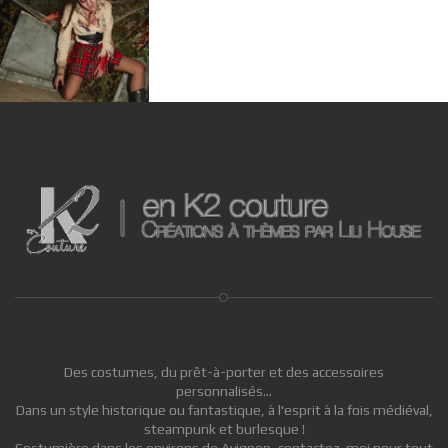
Des costumes, du prêt-à-porter et des accessoires
personnalisés...
Dans un style historique ou fantastique, à l'esprit à la fois médiéval,
steampunk et burlesque !
Costumière dans les environs de Avignon, contactez-moi pour tout