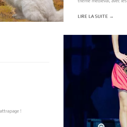
thème médiéval, avec les
LIRE LA SUITE →
rattrapage !