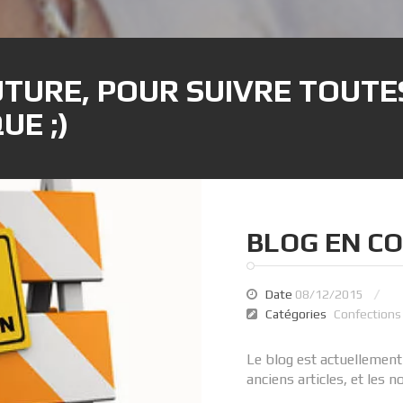
UTURE, POUR SUIVRE TOUT
UE ;)
BLOG EN C
Date
08/12/2015
Catégories
Confections
Le blog est actuellement
anciens articles, et les n