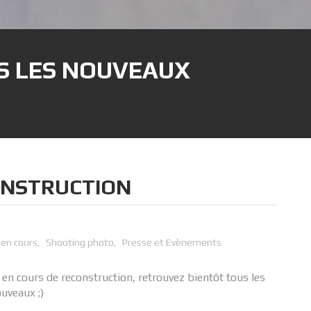
ES LES NOUVEAUX
ONSTRUCTION
 en cours
,
Shooting photo
,
Presse et Evènements
 en cours de reconstruction, retrouvez bientôt tous les
ouveaux ;)