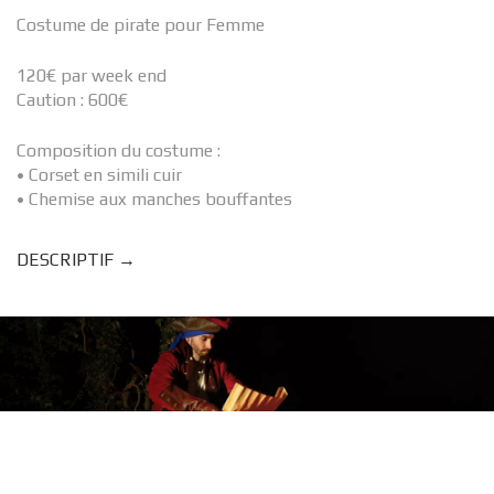
Costume de pirate pour Femme
120€ par week end
Caution : 600€
Composition du costume :
• Corset en simili cuir
• Chemise aux manches bouffantes
DESCRIPTIF →