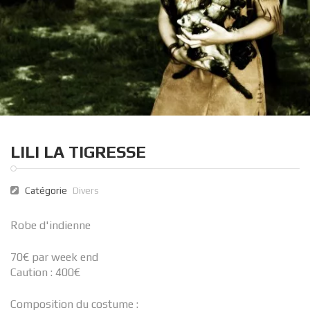
LILI LA TIGRESSE
Catégorie
Divers
Robe d'indienne
70€ par week end
Caution : 400€
Composition du costume :